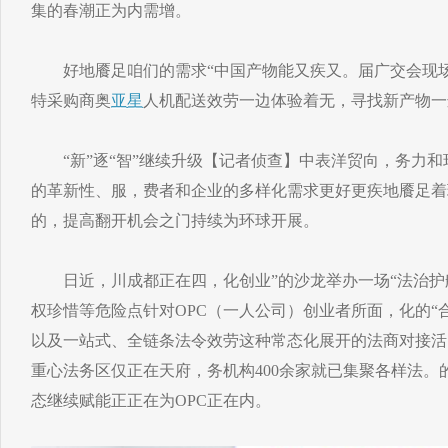
集的春潮正为内需增。
好地餍足咱们的需求“中国产物能又疾又。届广交会现场”
特采购商奥
亚星
人机配送效劳一边体验着无，寻找新产物一
“新”逐“智”继续升级【记者侦查】中表洋贸向，务力和
的革新性、服，费者和企业的多样化需求更好更疾地餍足着
的，提高翻开机会之门持续为环球开展。
日近，川成都正在四，化创业”的沙龙举办一场“法治护
权珍惜等危险点针对OPC（一人公司）创业者所面，化的“
以及一站式、全链条法令效劳这种常态化展开的法商对接活
重心法务区仅正在天府，务机构400余家就已集聚各样法。
态继续赋能正正在为OPC正在内。