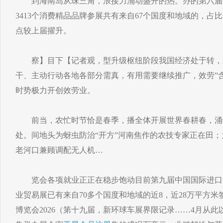
到海南岛从珠三角，浪接力涌动盛开的热。办的第六届消
3413个消费精品品牌参展共有来自67个国度和地域的，占比
点较上届擢升。
察】目下【记者观，型升级枢纽阶段我国经济处于转，
干、主动行动各地各部分需真，有用需要继续推广，效劳”
时势极力开创效劳业。
前当，农忙时节恰是春季，播全体开展世界春耕春，涌
处。间地头为蚜虫防治“开方”河南焦作的农技专家正在田
老河口兼顾调配无人机…
览会各项就业正正在稳步饱动目前第九届中国国际进口博
业贸易展已有来自70多个国度和地域的近8，近28万平方
博览会2026（第十九届，新环球车展界限记录……4月从此