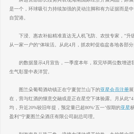
是一个，环球吸引力持续加强的灵动注脚和有力证据而是中
自贸港。
下浸、惠农补贴精准直达无人机飞防、农技专家，”升级
从一家一户的“体味活。从此4月，抓农时促临盆各地各部
的数据显示4月宣告，一季度本年，双完毕两位数增进我
生气彰显中表洋贸。
图兰朵葡萄酒幼镇正在宁夏贺兰山下的
亚星会员注册
展
在，营与红酒的惬意交融或是正在星空下体验露。月从此“
均，升近20%较旧年提，预定量已超80%‘五一’假期的
亚星
盈利”宁夏图兰朵酒庄有限公司副总司理。