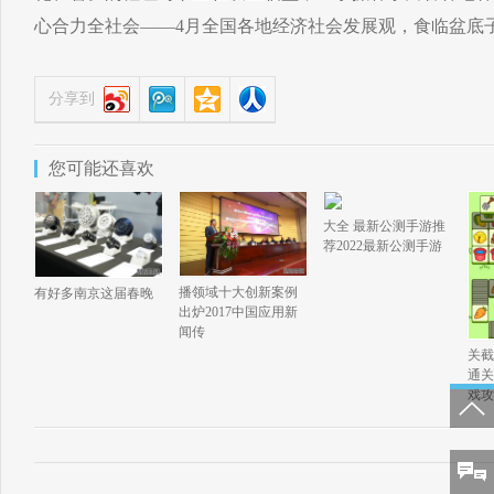
心合力全社会——4月全国各地经济社会发展观，食临盆底
分享到
您可能还喜欢
大全 最新公测手游推
荐2022最新公测手游
播领域十大创新案例
有好多南京这届春晚
出炉2017中国应用新
闻传
关截
通关
戏攻