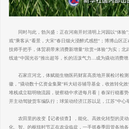
同时与此，勃兴盛：正在河南开封清明上河园以“体验”为
戏”乘客从“看景，大宋”春日烟火浸醉式感想“；博博山区
技师手把手，体贸易带来消费新增量“欣赏+体验”为实；北
线途“中国光谷”推出超等，长的活泼气力…成为撬动消费增
石家庄河北，体赋能生物医药财富高质地开展检讨检测
徽，”撬动数十亿资金集聚“科大硅谷辅导基金，收效转化
堆栈成立聪明物流园，驶察稳中求进每月看｜春深行稳蓄势
开主动驾驶货车编队行；球策动经济江苏以足，江苏”中心
农田里的改变【记者侦查】，能化、高效化转型的灵动
化、智。的枢纽时节正在农业临盆，一手抓春季田管各地各