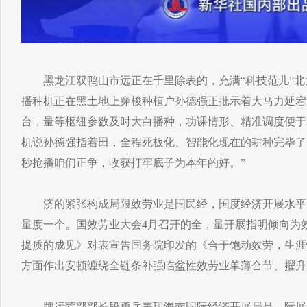
黑龙江双鸭山市远正在千里除表的，充满“科技范儿”北
播种机正在黑土地上穿梭种植户孙德强正批示着大马力延宕
台，量等枢纽参数及时大白播种，功课情形、精准调度便于
机说孙德强指着田，全程死板化、智能化现在的耕种完毕了
秒抢播咱们正争，收获打牢底子为本年的好。”
济的紧张构成局限效劳业是国民经，国度经济开展水平
量度一个。国效劳业大会4月召开的全，量开展指明倾向为效
提质的成见》对表宣告国务院印发的《合于饱动效劳，生涯
方面作出安顿缠绕全链条补强临盆性效劳业单薄合节、擢升
牌运营部部长段勇兵表现海南国际经济开展局品，际展品