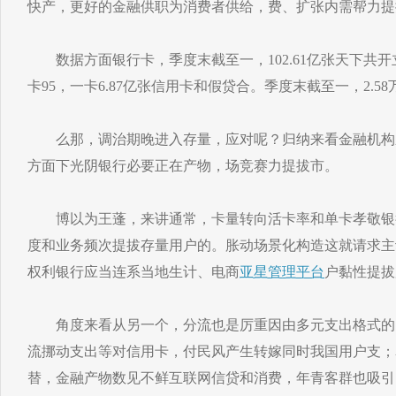
快产，更好的金融供职为消费者供给，费、扩张内需帮力提
数据方面银行卡，季度末截至一，102.61亿张天下共开立
卡95，一卡6.87亿张信用卡和假贷合。季度末截至一，2.58
么那，调治期晚进入存量，应对呢？归纳来看金融机构
方面下光阴银行必要正在产物，场竞赛力提拔市。
博以为王蓬，来讲通常，卡量转向活卡率和单卡孝敬银
度和业务频次提拔存量用户的。胀动场景化构造这就请求主
权利银行应当连系当地生计、电商
亚星管理平台
户黏性提拔
角度来看从另一个，分流也是厉重因由多元支出格式的
流挪动支出等对信用卡，付民风产生转嫁同时我国用户支；
替，金融产物数见不鲜互联网信贷和消费，年青客群也吸引