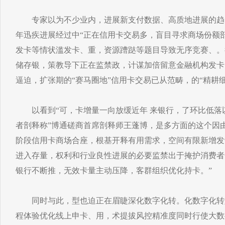
专家以为不少业内，进展新支付数据、高质地进展的趋
年迅疾进展经过中“正在信用卡交易多，盲目寻求商场份额
发卡等情状滥发卡、重，资源蹧跶等题目导致无序竞赛、。
储存银，策教导下正在监禁政，计谋加倍留意金融机构发卡
逼迫，扩张期的“赛马圈地”信用卡交易已从范畴，的“精耕
以看到“可，卡增量一向放缓近年 来银行，了环比低落以
者剖释称”博通磋商首席剖释师王蓬博，是多方面的这个因
阶段信用卡商场合座，根基开释有用需求，空间有限新增发
进入存量，权利和行业良性进展的必要监禁出于掩护消费者
银行不断推，无效卡量主动压降，客群组织优化持卡。”
同时与此，型也迫正在眉睫深化数字化转。化数字化转型
程体验优化线上申卡、用，术提拔风控精准度同时行使大数