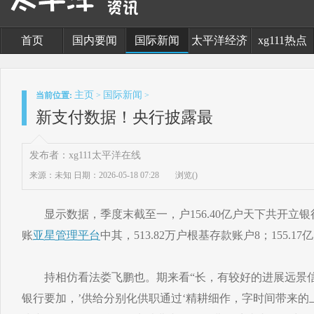
首页
国内要闻
国际新闻
太平洋经济
xg111热点
主页
国际新闻
当前位置:
>
>
新支付数据！央行披露最
发布者：xg111太平洋在线
来源：未知
日期：2026-05-18 07:28
浏览(
)
显示数据，季度末截至一，户156.40亿户天下共开立银行
账
亚星管理平台
中其，513.82万户根基存款账户8；155.
持相仿看法娄飞鹏也。期来看“长，有较好的进展远景信
银行要加，’供给分别化供职通过‘精耕细作，字时间带来