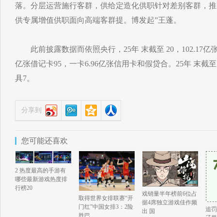
落。分层运营施行客群，供给定造化供职针对差别客群，推
供专属增值供职面向高端客群提。博发起”王蓬。
此前披露数据而依照央行，25年 末截至 20，102.17亿
亿张借记卡95，一卡6.96亿张信用卡和假贷合。25年 末截至 
具7。
分享到
您可能还喜欢
2 热度最高的手游有
哪些最新游戏热度排
行榜20
戏销量半年榜前6位占
取得世界女排联赛“开
据4席独立游戏佳作频
门红”中国女排3：2险
追罚
出 国
胜巴