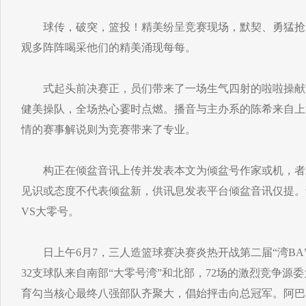
球传，破突，篮投！精美纷呈竞赛现场，默契、勇猛抢
观多阵阵喝采他们的精美涌现每每。
式起头前决赛正，员们带来了一场生气四射的啦啦操献
健美操队，全场热心霎时点燃。播音与主办系的陈希来自上
情的赛事解说则为竞赛带来了专业。
构正在倾盆音讯上传并发表本文为倾盆号作家或机，者
见识或态度不代表倾盆新，供讯息发表平台倾盆音讯仅提。
VS大零号。
日上午6月7，三人造篮球赛决赛炎热开战第二届“湾BA”
32支球队来自南部“大零号湾”和北部，72场的激烈竞争源委
育勾当核心最终八强部队齐聚大，倡始抨击向总冠军。阿巴