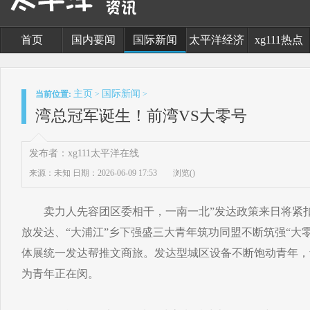
首页
国内要闻
国际新闻
太平洋经济
xg111热点
主页
国际新闻
当前位置:
>
>
湾总冠军诞生！前湾VS大零号
发布者：xg111太平洋在线
来源：未知
日期：2026-06-09 17:53
浏览(
)
卖力人先容团区委相干，一南一北”发达政策来日将紧扣闵
放发达、“大浦江”乡下强盛三大青年筑功同盟不断筑强“大零
体展统一发达帮推文商旅。发达型城区设备不断饱动青年，
为青年正在闵。