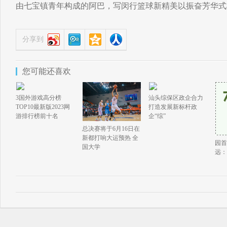
由七宝镇青年构成的阿巴，写闵行篮球新精美以振奋芳华式
分享到
您可能还喜欢
3国外游戏高分榜
汕头综保区政企合力
TOP10最新版2023网
打造发展新标杆政
游排行榜前十名
企“综”
总决赛将于6月16日在
新都打响大运预热 全
园首
国大学
远：