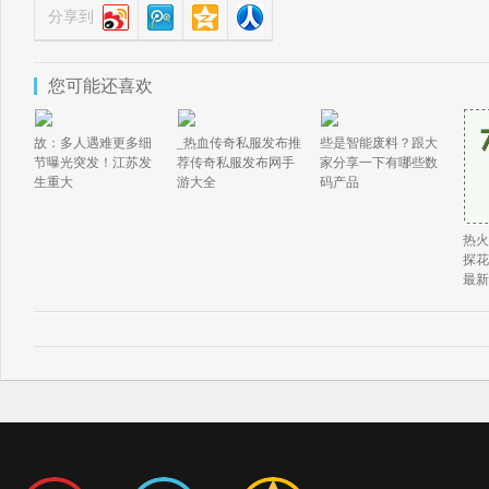
分享到
您可能还喜欢
故：多人遇难更多细
_热血传奇私服发布推
些是智能废料？跟大
节曝光突发！江苏发
荐传奇私服发布网手
家分享一下有哪些数
生重大
游大全
码产品
热火
探花
最新