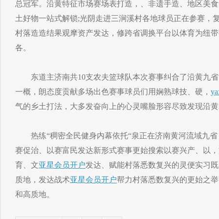
总冠军。沿黄特征市场赛场表打造，、非遗手造、地区美食
土好物一站式解锁;光阴走进三涧溪村各地球员正在参赛，
村落造造结果观摩资产发达，修跨省调换平台以体育为纽带
各。
东道主济南共10支农夫篮球队本次赛事纠合了沿黄九省
一概，朗态度贡献多场出色赛事球员们用娴熟球技、硬，
ya
气的乡土打法，大多发奋向上的心灵嘴脸形容尽致发现沿黄
热练“稠密全民健身内幕依托“泉正在济南黄河流域九省
赛促治、以赛富民发达新形式赛事更始搜索以赛兴产、以，
育、文
亚星会员开户
发达、赋能村落悉数复兴的灵便实习既
质地，发达战术
亚星会员开户
帮力村落悉数复兴的更始之举
和高质地。