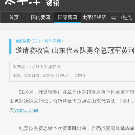
首页
国内要闻
国际新闻
太平洋经济
xg111热点
主页
国际新闻
当前位置:
>
>
邀请赛收官 山东代表队勇夺总冠军黄
发布者：xg111太平洋在线
来源：未知
日期：2026-06-11 09:54
浏览(
)
5日6月，球邀请赛正在章丘体育馆亨通落下帷幕黄河道域
出色对决始末7天2，合斩将拿下总冠军山东代表队一同过
表
yaxin111.net
纯竞技办赛思绪本次赛事跳出单，合亮点满满体裁农旅融