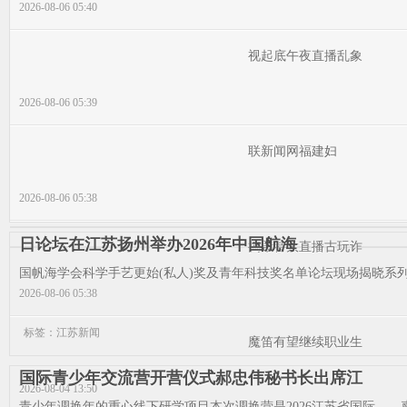
2026-08-06 05:40
视起底午夜直播乱象
2026-08-06 05:39
联新闻网福建妇
2026-08-06 05:38
日论坛在江苏扬州举办2026年中国航海
捣毁特大直播古玩诈
国帆海学会科学手艺更始(私人)奖及青年科技奖名单论坛现场揭晓系列行业
2026-08-06 05:38
标签：江苏新闻
魔笛有望继续职业生
国际青少年交流营开营仪式郝忠伟秘书长出席江
2026-08-04 13:50
青少年调换年的重心线下研学项目本次调换营是2026江苏省国际，、柬