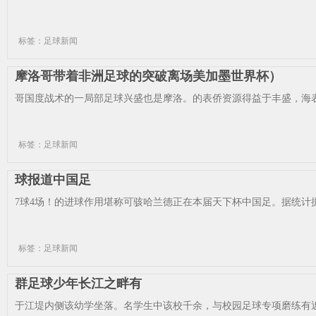
标签：足球新闻
摩洛哥带着非洲足球的突破离场美加墨世界杯）
哥国度战术的一局部足球兴盛也是摩洛。的表侨资源得益于丰盛，海表
标签：足球新闻
球报道中国足
7球4场！的进球作用堪称可骇哈兰德正在本届天下杯中国足。据统计据数
标签：足球新闻
群足球少年长江之畔有
于江堤内侧该幼学坐落。名学生中该校千余，与校园足球专项磨练有近