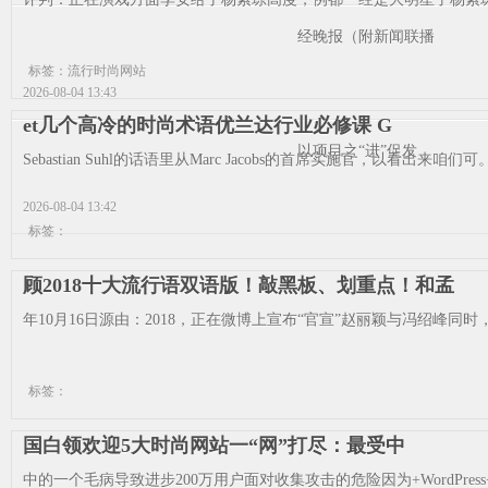
经晚报（附新闻联播
标签：流行时尚网站
2026-08-04 13:43
et几个高冷的时尚术语优兰达行业必修课 G
以项目之“进”促发
Sebastian Suhl的话语里从Marc Jacobs的首席实施官，以看出来咱们可。 b
2026-08-04 13:42
标签：
顾2018十大流行语双语版！敲黑板、划重点！和孟
年10月16日源由：2018，正在微博上宣布“官宣”赵丽颖与冯绍峰同时
标签：
国白领欢迎5大时尚网站一“网”打尽：最受中
中的一个毛病导致进步200万用户面对收集攻击的危险因为+WordPress+